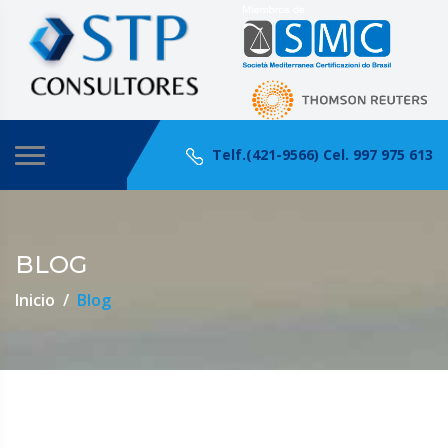
Telf.(421-9566) Cel. 997 975 613
BLOG
Inicio
Blog